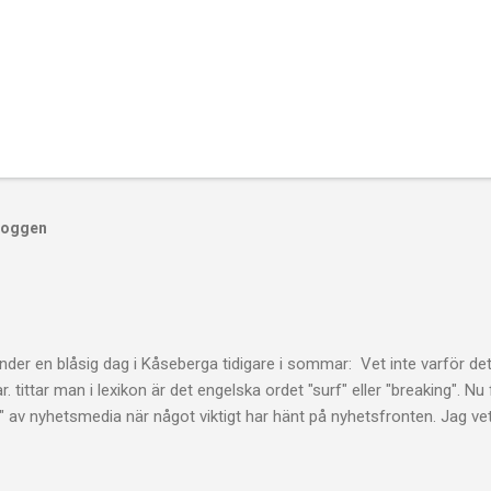
bloggen
der en blåsig dag i Kåseberga tidigare i sommar: Vet inte varför det
r. tittar man i lexikon är det engelska ordet "surf" eller "breaking". N
" av nyhetsmedia när något viktigt har hänt på nyhetsfronten. Jag ve
får mig ofta att tänka på "burning", dvs något som brinner. Det är in
l bränner, eller på andra sätt avlivar palestinier i Gaza. Det är snarare