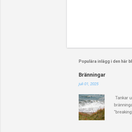
Populära inlägg i den här 
Bränningar
juli 01, 2025
Tankar un
bränninga
"breaking
bränning 
när Israe