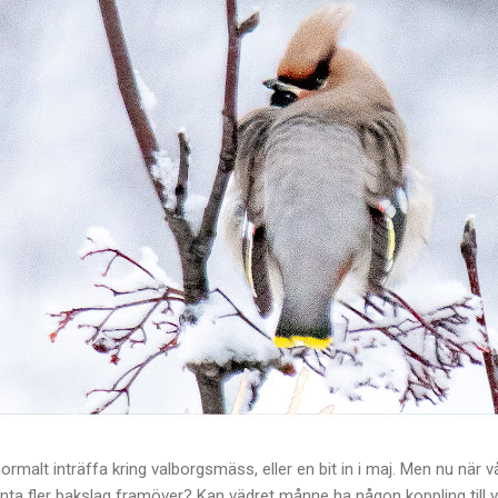
ormalt inträffa kring valborgsmäss, eller en bit in i maj. Men nu när 
änta fler bakslag framöver? Kan vädret månne ha någon koppling til