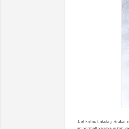
Det kallas bakslag. Brukar n
än normalt kanske vi kan v