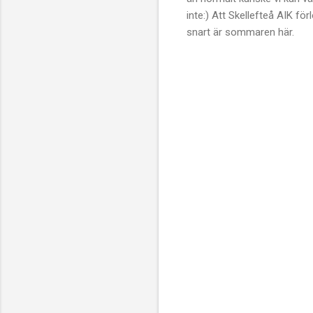
inte:) Att Skellefteå AIK fö
snart är sommaren här.
K
o
m
m
e
n
t
a
r
e
r