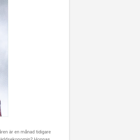
våren är en månad tidigare
l världsekonomin? Hoppas