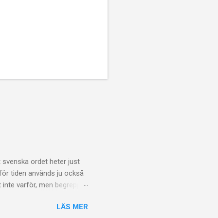
 svenska ordet heter just
u för tiden används ju också
t inte varför, men begreppet
te längre "breaking news"
LÄS MER
 slentrian att rapportera 15